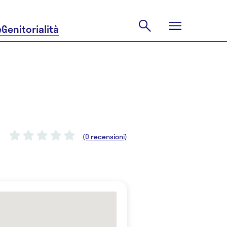
e
Genitorialità
(0 recensioni)