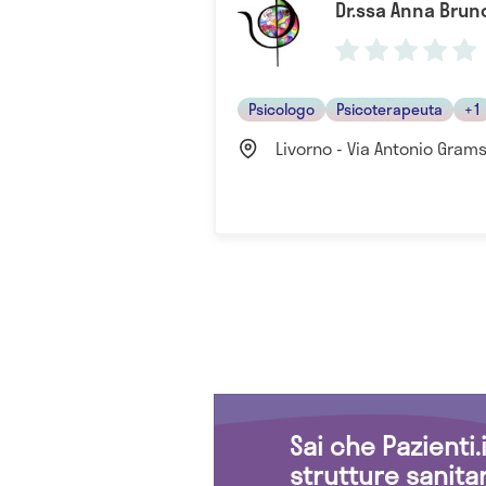
Dr.ssa Anna Brun
Psicologo
Psicoterapeuta
+1
Livorno - Via Antonio Gramsc
Sai che Pazienti
strutture sanita