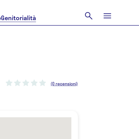
e
Genitorialità
(0 recensioni)