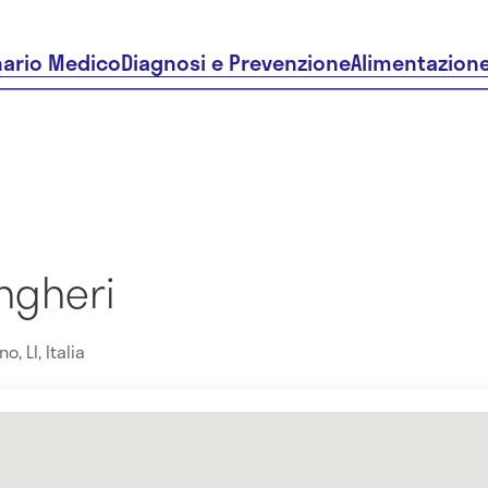
nario Medico
Diagnosi e Prevenzione
Alimentazion
ngheri
, LI, Italia