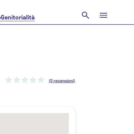
e
Genitorialità
(0 recensioni)