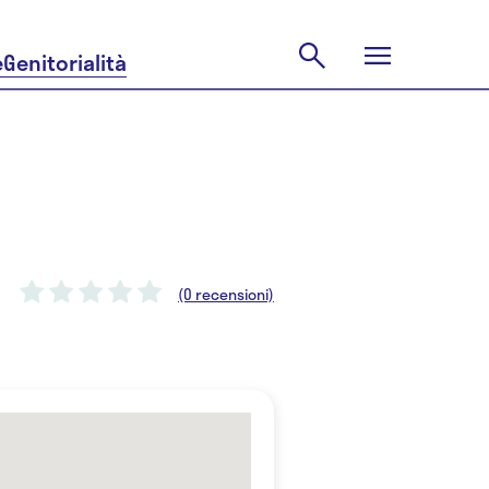
e
Genitorialità
(0 recensioni)