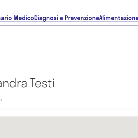
nario Medico
Diagnosi e Prevenzione
Alimentazion
andra Testi
a