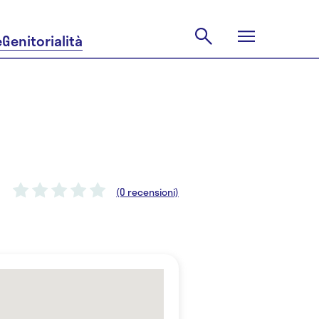
e
Genitorialità
(0 recensioni)