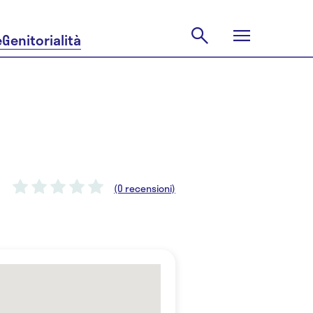
e
Genitorialità
(0 recensioni)