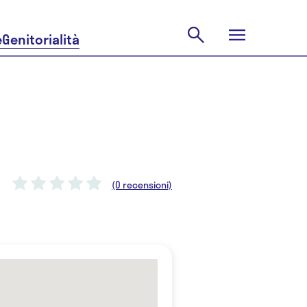
e
Genitorialità
(0 recensioni)