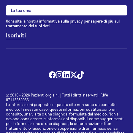
Consulta la nostra
informativa sulla privacy
per sapere di più sul
trattamento dei tuoi dati.
@ 2010 - 2026 Pazienti.org s.r.l.
|
Tutti i diritti riservati
|
P.IVA
07112280966
Le informazioni proposte in questo sito non sono un consulto
medico. In nessun caso, queste informazioni sostituiscono un
consulto, una visita o una diagnosi formulata dal medico. Non si
devono considerare le informazioni disponibili come suggerimenti
per la formulazione di una diagnosi, la determinazione di un
trattamento o l’assunzione o sospensione di un farmaco senza
prima consultare un medico di medicina generale o uno specialista.