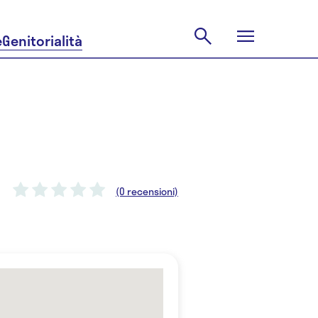
e
Genitorialità
(0 recensioni)