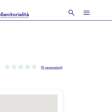
e
Genitorialità
(0 recensioni)