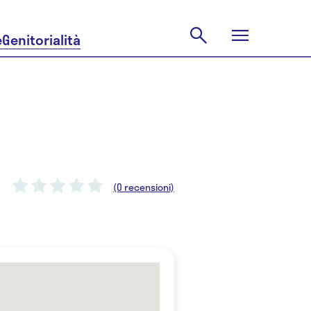
e
Genitorialità
(0 recensioni)