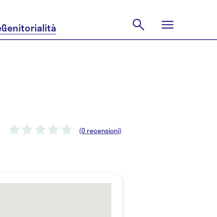
e
Genitorialità
(0 recensioni)