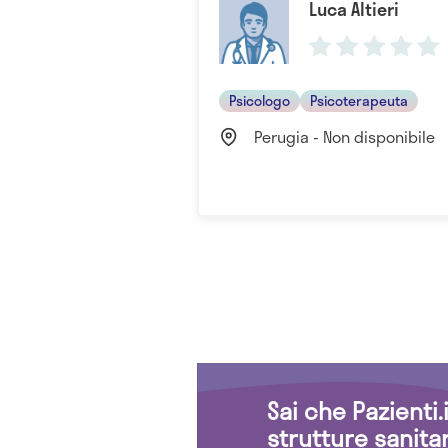
Luca Altieri
Psicologo
Psicoterapeuta
Perugia - Non disponibile
Sai che Pazienti
strutture sanita