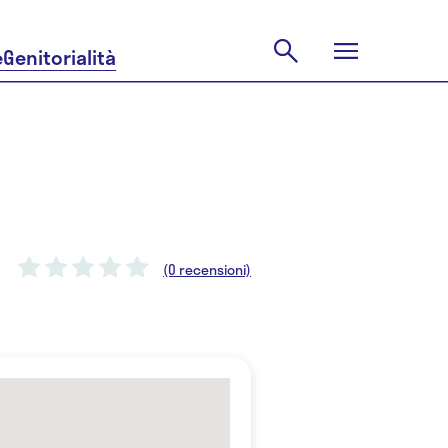
e
Genitorialità
(0 recensioni)