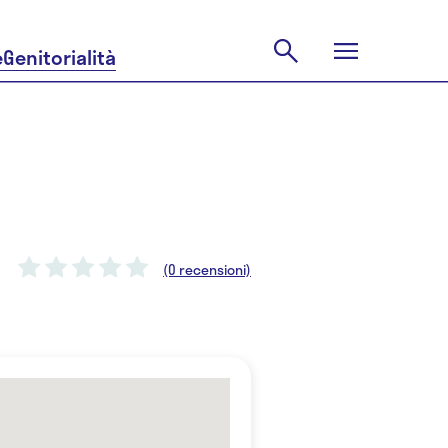
e
Genitorialità
(0 recensioni)