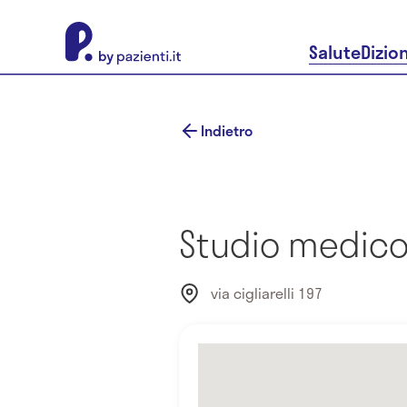
About Pazienti.it
Salute
Dizio
Indietro
Studio medico
via cigliarelli 197