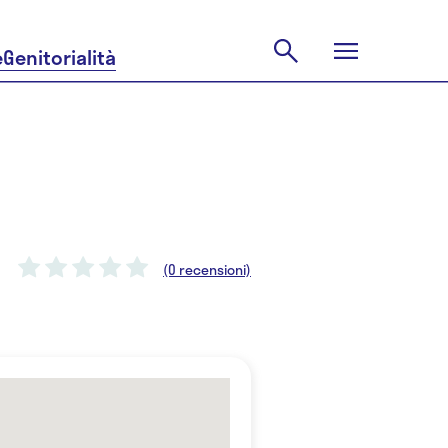
e
Genitorialità
(0 recensioni)