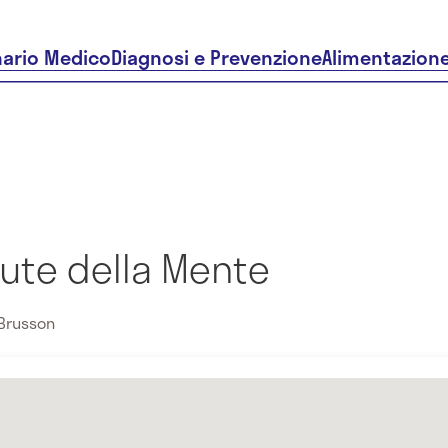
nario Medico
Diagnosi e Prevenzione
Alimentazion
lute della Mente
 Brusson