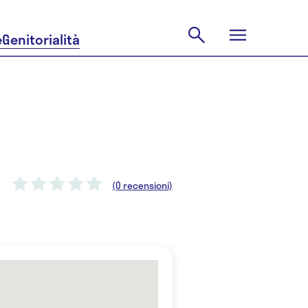
e
Genitorialità
(0 recensioni)