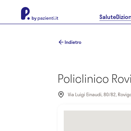
About Pazienti.it
Salute
Dizio
Indietro
Policlinico Ro
Via Luigi Einaudi, 80/82, Rovigo,