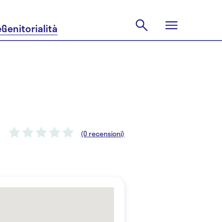
e
Genitorialità
(0 recensioni)