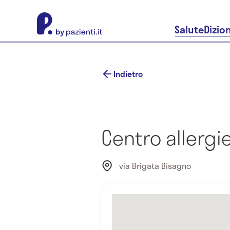
About Pazienti.it
Salute
Dizio
Indietro
Centro allergi
via Brigata Bisagno