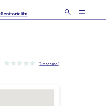
e
Genitorialità
(0 recensioni)