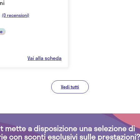
ni
(0 recensioni)
le
Vai alla scheda
Vedi tutti
.it mette a disposizione una selezione di
rie con sconti esclusivi sulle prestazioni?