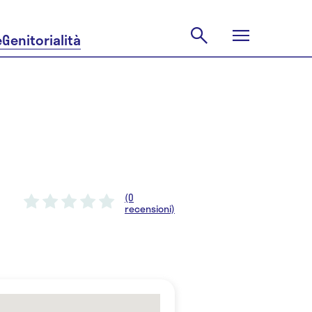
e
Genitorialità
(0
recensioni)