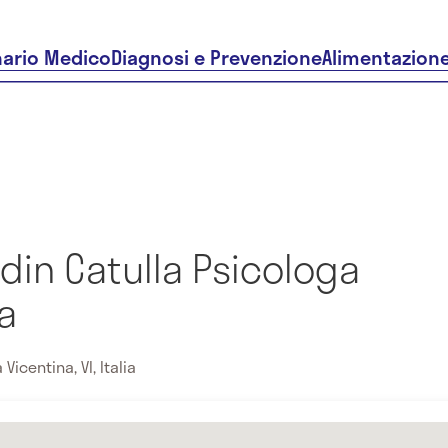
nario Medico
Diagnosi e Prevenzione
Alimentazion
din Catulla Psicologa
a
Vicentina, VI, Italia