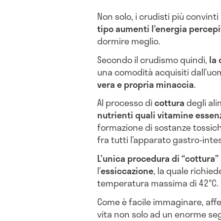
Non solo, i crudisti più convin
tipo aumenti l’energia percepi
dormire meglio.
Secondo il crudismo quindi,
la 
una comodità acquisiti dall’uom
vera e propria minaccia
.
Al processo di
cottura
degli ali
nutrienti quali vitamine essen
formazione di sostanze tossic
fra tutti l’apparato gastro-inte
L’unica procedura di “cottur
l’
essiccazione
, la quale richie
temperatura massima di 42°C.
Come è facile immaginare, aff
vita non solo ad un enorme se