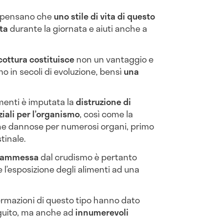
ti pensano che
uno stile di vita di questo
ta
durante la giornata e aiuti anche a
cottura costituisce
non un vantaggio e
o in secoli di evoluzione, bensì
una
menti è imputata la
distruzione di
ziali per l’organismo
, così come la
he dannose per numerosi organi, primo
stinale.
a” ammessa
dal crudismo è pertanto
de l’esposizione degli alimenti ad una
ermazioni di questo tipo hanno dato
guito, ma anche ad
innumerevoli