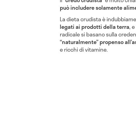
Il “
credo crudista
” è molto chia
può includere solamente alime
La dieta crudista è indubbiam
legati ai prodotti della terra
, 
radicale si basano sulla crede
“naturalmente” propenso all’as
e ricchi di vitamine.