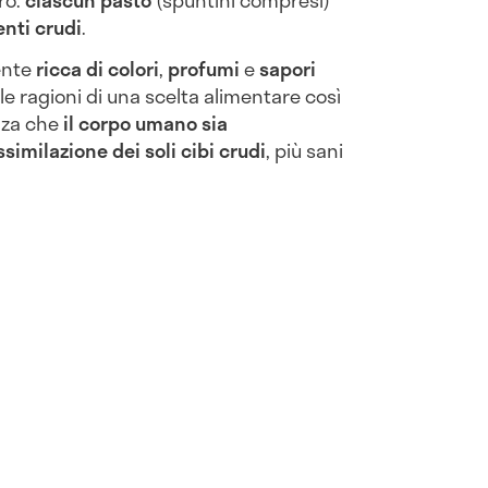
ro:
ciascun pasto
(spuntini compresi)
nti crudi
.
ente
ricca di colori
,
profumi
e
sapori
e le ragioni di una scelta alimentare così
nza che
il corpo umano sia
similazione dei soli cibi crudi
, più sani