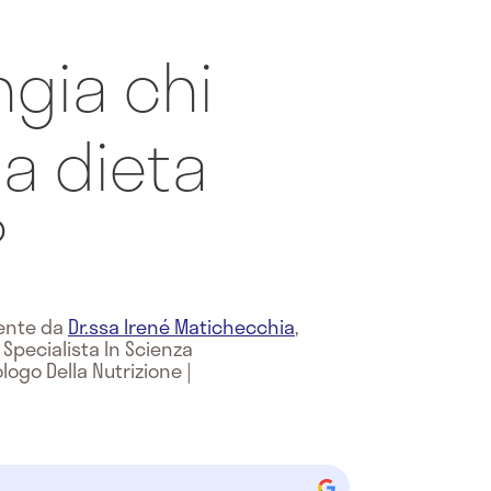
gia chi
a dieta
?
mente da
Dr.ssa Irené Matichecchia
,
, Specialista In Scienza
ologo Della Nutrizione
|