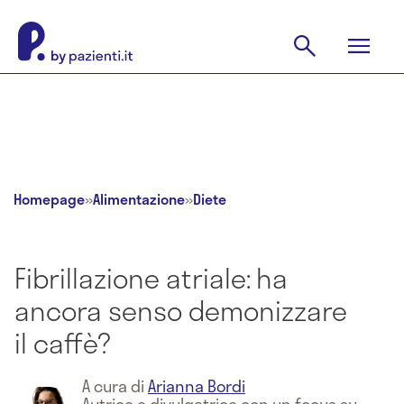
Homepage
»
Alimentazione
»
Diete
Fibrillazione atriale: ha
ancora senso demonizzare
il caffè?
A cura di
Arianna Bordi