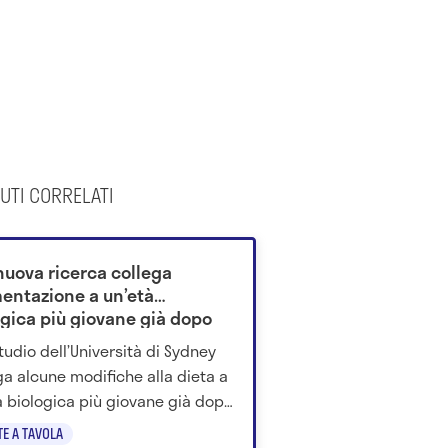
UTI CORRELATI
nuova ricerca collega
mentazione a un’età
ogica più giovane già dopo
tro settimane
tudio dell’Università di Sydney
ga alcune modifiche alla dieta a
à biologica più giovane già dopo
ro settimane.
TE A TAVOLA