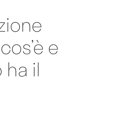
zione
 cos’è e
 ha il