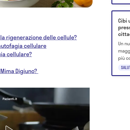
Cibi 
press
citta
 la rigenerazione delle cellule?
avve
Un nu
autofagia cellulare
maggi
ia cellulare?
più c
e sic
SALU
a Mima Digiuno?