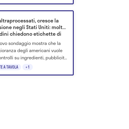
ultraprocessati, cresce la
ione negli Stati Uniti: molti
dini chiedono etichette di
rtimento
ovo sondaggio mostra che la
oranza degli americani vuole
ontrolli su ingredienti, pubblicità
urezza dei prodotti industriali
TE A TAVOLA
+1