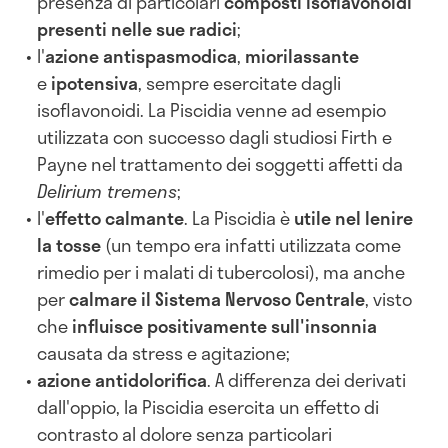
presenza di particolari
composti isoflavonoidi
presenti nelle sue radici
;
l'
azione antispasmodica
,
miorilassante
e
ipotensiva
, sempre esercitate dagli
isoflavonoidi. La Piscidia venne ad esempio
utilizzata con successo dagli studiosi Firth e
Payne nel trattamento dei soggetti affetti da
Delirium tremens
;
l'
effetto calmante
. La Piscidia è
utile nel lenire
la tosse
(un tempo era infatti utilizzata come
rimedio per i malati di tubercolosi), ma anche
per
calmare il Sistema Nervoso Centrale
, visto
che
influisce positivamente sull'insonnia
causata da stress e agitazione;
azione antidolorifica
. A differenza dei derivati
dall'oppio, la Piscidia esercita un effetto di
contrasto al dolore senza particolari