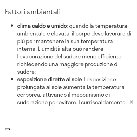
Fattori ambientali
clima caldo e umido
: quando la temperatura
ambientale è elevata, il corpo deve lavorare di
più per mantenere la sua temperatura
interna. L'umidità alta può rendere
l'evaporazione del sudore meno efficiente,
richiedendo una maggiore produzione di
sudore;
esposizione diretta al sole
: l'esposizione
prolungata al sole aumenta la temperatura
corporea, attivando il meccanismo di
sudorazione per evitare il surriscaldamento;
abbigliamento inadeguato
: indossare abiti
pesanti o non traspiranti può ostacolare la
dissipazione del calore, portando a una
maggiore sudorazione.