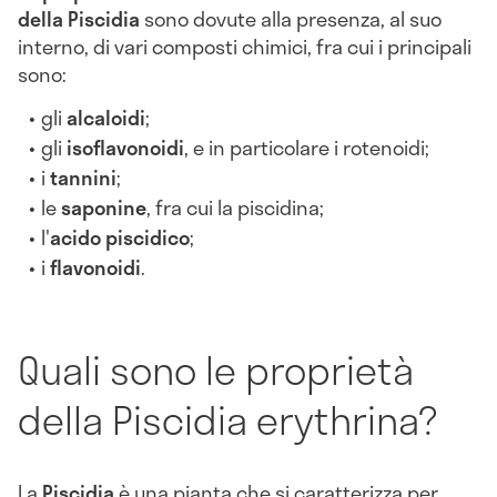
della Piscidia
sono dovute alla presenza, al suo
interno, di vari composti chimici, fra cui i principali
sono:
gli
alcaloidi
;
gli
isoflavonoidi
, e in particolare i rotenoidi;
i
tannini
;
le
saponine
, fra cui la piscidina;
l'
acido piscidico
;
i
flavonoidi
.
Quali sono le proprietà
della Piscidia erythrina?
La
Piscidia
è una pianta che si caratterizza per