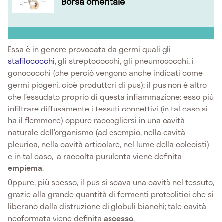
Borsa omentale
Essa è in genere provocata da germi quali gli
stafilococchi
, gli streptococchi, gli pneumococchi, i
gonococchi (che perciò vengono anche indicati come
germi piogeni, cioè produttori di pus); il pus non è altro
che l’essudato proprio di questa infiammazione: esso più
infiltrare diffusamente i tessuti connettivi (in tal caso si
ha il flemmone) oppure raccogliersi in una cavità
naturale dell’organismo (ad esempio, nella cavità
pleurica, nella cavità articolare, nel lume della colecisti)
e in tal caso, la raccolta purulenta viene definita
empiema
.
Oppure, più spesso, il pus si scava una cavità nel tessuto,
grazie alla grande quantità di fermenti proteolitici che si
liberano dalla distruzione di globuli bianchi; tale cavità
neoformata viene definita
ascesso
.