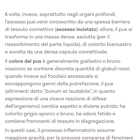
A volte, invece, soprattutto negli organi profondi,
l’ascesso può venir circoscritto da una spessa barriera
di tessuto connettivo (
ascesso incistato
): allora, il pus si
trasforma in una massa densa, asciutta (per il
riassorbimento del parte liquida), di colorito biancastro
e avvolta da una densa capsula connettivale.
Il
colore del pus
è generalmente giallastro o bruno
rossiccio se contiene discreta quantità di globuli rossi;
quando invece sul focolaio ascessuale si
sovrappongono germi della putrefazione, il pus
(altrimenti detto “bonum et laudabile”, in quanto
espressione di una vivace reazione di difesa
dell’organismo) cambia aspetto e diviene putrido: ha
colorito grigio-sporco o bruno, ha odore fetido e
contiene frammenti di tessuto in disgregazione.
In questi casi, il processo infiammatorio assume
maggiore gravità, per la precoce comparsa di fenomeni