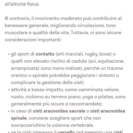
all’attività fisica.
Al contrario, il movimento moderato può contribuire al
benessere generale, migliorando circolazione, tono
muscolare e qualità della vita. Tuttavia, ci sono alcune
considerazioni importanti:
gli sport di
contatto
(arti marziali, rugby, boxe) o
quelli con elevato rischio di cadute (sci, equitazione,
arrampicata) sono meno indicati, perché un trauma
cranico o spinale potrebbe peggiorare i sintomi o
complicare la gestione della cisti;
attività a basso impatto, come camminata veloce,
nuoto, ciclismo su terreno piano, yoga o pilates, sono
generalmente più sicure e raccomandate;
in caso di
cisti aracnoidea sacrale
o
cisti aracnoidea
spinale
, conviene scegliere sport che non
sovraccarichino la colonna vertebrale.
se la cisti interessa il
cervello
(ad esempio una
cisti