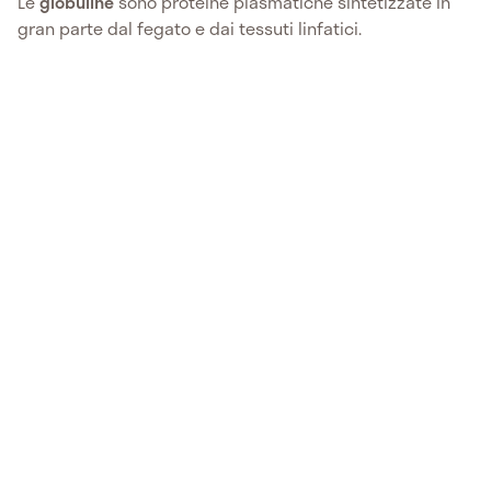
Le
globuline
sono proteine plasmatiche sintetizzate in
gran parte dal fegato e dai tessuti linfatici.