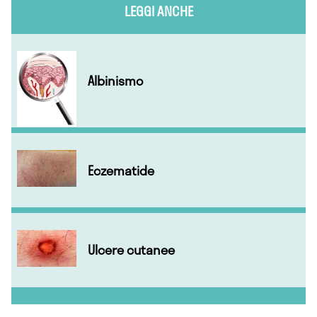
LEGGI ANCHE
Albinismo
Eczematide
Ulcere cutanee