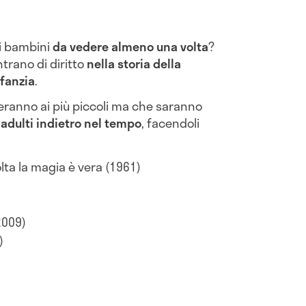
r i bambini
da vedere almeno una volta
?
entrano di diritto
nella storia della
nfanzia
.
ranno ai più piccoli ma che saranno
i adulti indietro nel tempo
, facendoli
olta la magia è vera (1961)
2009)
)