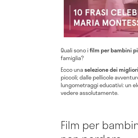
Quali sono i
film per bambini pi
famiglia?
Ecco una
selezione dei miglior
piccoli; dalle pellicole avventur
lungometraggi educativi: un e
vedere assolutamente.
Film per bambini