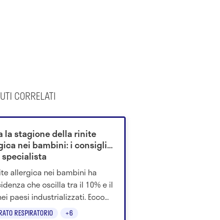
UTI CORRELATI
a la stagione della rinite
gica nei bambini: i consigli
 specialista
nite allergica nei bambini ha
idenza che oscilla tra il 10% e il
ei paesi industrializzati. Ecco
é è fondamentale poterla
RATO RESPIRATORIO
+6