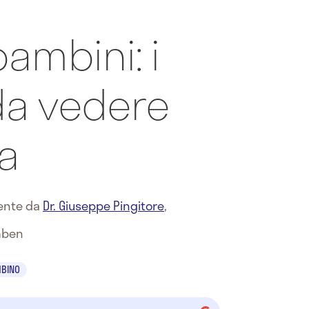
bambini: i
 da vedere
ia
mente da
Dr. Giuseppe Pingitore
,
mben
MBINO