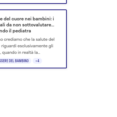
oscere e intervenire in tempo.
il Dott. Giuseppe Pingitore.
e del cuore nei bambini: i
ali da non sottovalutare
ndo il pediatra
o crediamo che la salute del
 riguardi esclusivamente gli
i, quando in realtà la
nzione inizia molto prima. Ne
SSERE DEL BAMBINO
+4
mo parlato con SIP (Società
na di Pediatria) e il Dott. Marco C.
ani, per fare chiarezza su come
ggere la salute cardiovascolare
ei bambini.