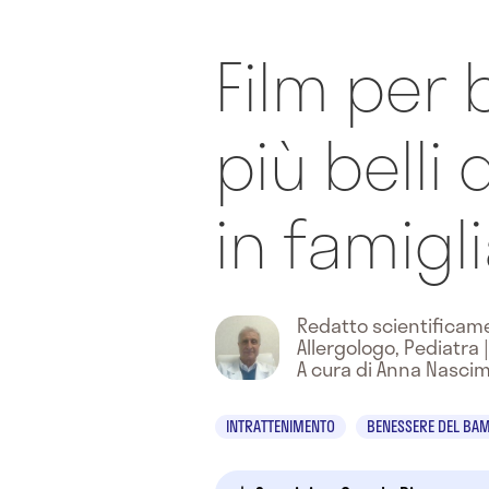
Film per 
più belli
in famigl
Redatto scientifica
Allergologo, Pediatra
|
A cura di Anna Nasci
INTRATTENIMENTO
BENESSERE DEL BA