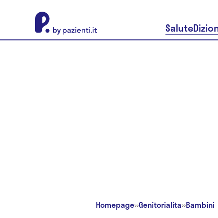
About Pazienti.it
Salute
Dizio
Homepage
»
Genitorialita
»
Bambini