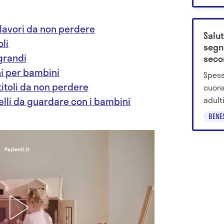
ricon
Parla 
olavori da non perdere
Salut
oli
segn
 grandi
seco
ani per bambini
Spess
titoli da non perdere
cuore
adult
belli da guardare con i bambini
preve
BENE
abbia
Italia
Giuss
prote
già n