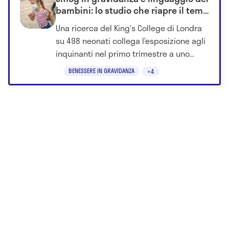
bambini: lo studio che riapre il tema
dei primi mille giorni
Una ricerca del King’s College di Londra
su 498 neonati collega l’esposizione agli
inquinanti nel primo trimestre a uno
sviluppo linguistico più lento a 18 mesi.
BENESSERE IN GRAVIDANZA
+4
Ecco cosa bisogna sapere.