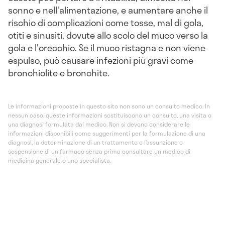
sonno e nell'alimentazione, e aumentare anche il
rischio di complicazioni come tosse, mal di gola,
otiti e sinusiti, dovute allo scolo del muco verso la
gola e l'orecchio. Se il muco ristagna e non viene
espulso, può causare infezioni più gravi come
bronchiolite e bronchite.
Le informazioni proposte in questo sito non sono un consulto medico. In
nessun caso, queste informazioni sostituiscono un consulto, una visita o
una diagnosi formulata dal medico. Non si devono considerare le
informazioni disponibili come suggerimenti per la formulazione di una
diagnosi, la determinazione di un trattamento o l’assunzione o
sospensione di un farmaco senza prima consultare un medico di
medicina generale o uno specialista.