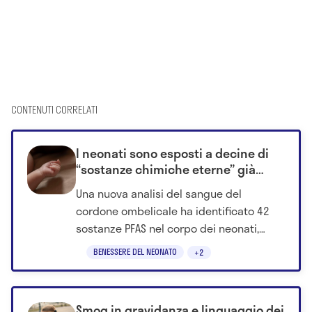
CONTENUTI CORRELATI
I neonati sono esposti a decine di
“sostanze chimiche eterne” già
prima di nascere
Una nuova analisi del sangue del
cordone ombelicale ha identificato 42
sostanze PFAS nel corpo dei neonati,
cosa significa veramente?
BENESSERE DEL NEONATO
+2
Smog in gravidanza e linguaggio dei