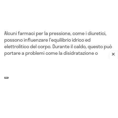
Alcuni farmaci per la pressione, come i diuretici,
possono influenzare l'equilibrio idrico ed
elettrolitico del corpo. Durante il caldo, questo può
portare a problemi come la disidratazione o
l'ipotensione.
L'impatto del clima sulla pressione
arteriosa: che relazione c'è?
Il corpo, compresi i
vasi sanguigni
, può reagire a
improvvisi cambiamenti di umidità, pressione
atmosferica, più o meno nello stesso modo in cui
reagisce al freddo. Queste variazioni della