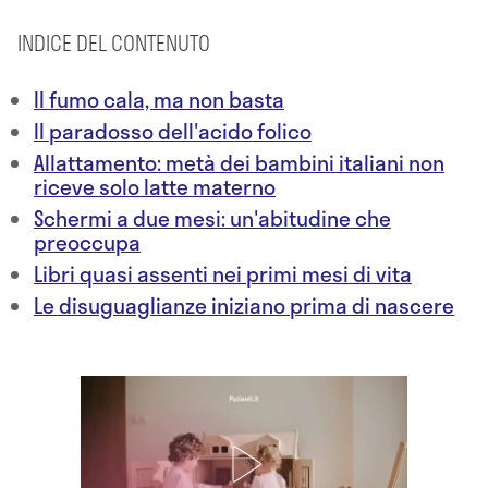
INDICE DEL CONTENUTO
Il fumo cala, ma non basta
Il paradosso dell'acido folico
Allattamento: metà dei bambini italiani non
riceve solo latte materno
Schermi a due mesi: un'abitudine che
preoccupa
Libri quasi assenti nei primi mesi di vita
Le disuguaglianze iniziano prima di nascere