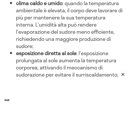
clima caldo e umido
: quando la temperatura
ambientale è elevata, il corpo deve lavorare di
più per mantenere la sua temperatura
interna. L'umidità alta può rendere
l'evaporazione del sudore meno efficiente,
richiedendo una maggiore produzione di
sudore;
esposizione diretta al sole
: l'esposizione
prolungata al sole aumenta la temperatura
corporea, attivando il meccanismo di
sudorazione per evitare il surriscaldamento;
abbigliamento inadeguato
: indossare abiti
pesanti o non traspiranti può ostacolare la
dissipazione del calore, portando a una
maggiore sudorazione.
Attività fisica