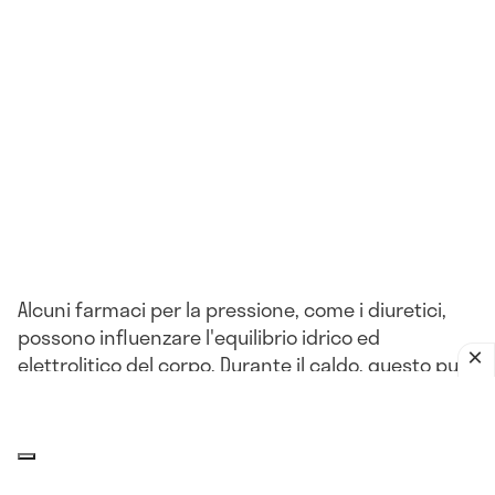
Alcuni farmaci per la pressione, come i diuretici,
possono influenzare l'equilibrio idrico ed
elettrolitico del corpo. Durante il caldo, questo può
portare a problemi come la disidratazione o
l'ipotensione.
L'impatto del clima sulla pressione