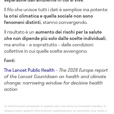
Il filo che unisce tutti i dati è semplice ma potente:
la crisi climatica e quella sociale non sono
fenomeni distinti
, stanno convergendo.
Il risultato è un
aumento dei rischi per la salute
che non dipende più solo dalle scelte individuali
,
ma anche – e soprattutto – dalle condizioni
collettive in cui quelle scelte avvengono.
Fonti
:
The Lancet Public Health
–
The 2026 Europe report
of the Lancet Countdown on health and climate
change: narrowing window for decisive health
action
Le informazioni proposte in questo sito non sono un consulto medico. In
nessun caso, queste informazioni sostituiscono un consulto, una visita o