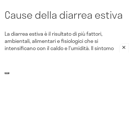
Cause della diarrea estiva
La diarrea estiva è il risultato di più fattori,
ambientali, alimentari e fisiologici che si
intensificano con il caldo e l'umidità. Il sintomo
della diarrea si manifesta come conseguenza di
condizioni che colpiscono l'apparato
gastrointestinale.
Alimenti contaminati dal caldo
Durante l'estate, il caldo facilita la presenza di
batteri pericolosi nei cibi conservati male, esposti
a temperature elevate o a cattive condizioni
igieniche.