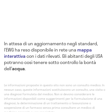
In attesa di un aggiornamento negli standard,
l’EWG ha reso disponibile in rete una
mappa
interattiva
con i dati rilevati. Gli abitanti degli USA
potranno così tenere sotto controllo la bontà
dell’
acqua
.
Le informazioni proposte in questo sito non sono un consulto medico. In
nessun caso, queste informazioni sostituiscono un consulto, una visita o
una diagnosi formulata dal medico. Non si devono considerare le
informazioni disponibili come suggerimenti per la formulazione di una
diagnosi, la determinazione di un trattamento o l’assunzione o
sospensione di un farmaco senza prima consultare un medico di