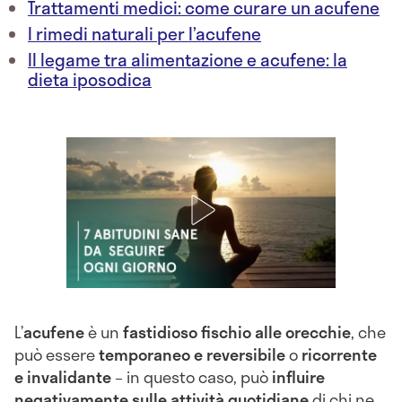
Trattamenti medici: come curare un acufene
I rimedi naturali per l’acufene
Il legame tra alimentazione e acufene: la
dieta iposodica
L’
acufene
è un
fastidioso fischio alle orecchie
, che
può essere
temporaneo e reversibile
o
ricorrente
e invalidante
– in questo caso, può
influire
negativamente sulle attività quotidiane
di chi ne