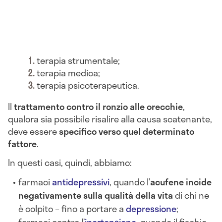
terapia strumentale;
terapia medica;
terapia psicoterapeutica.
Il
trattamento contro il ronzio alle orecchie
,
qualora sia possibile risalire alla causa scatenante,
deve essere
specifico verso quel determinato
fattore
.
In questi casi, quindi, abbiamo:
farmaci
antidepressivi
, quando l’
acufene incide
negativamente sulla qualità della vita
di chi ne
è colpito – fino a portare a
depressione
;
farmaci contro l’
ipertensione
, quando il fischio