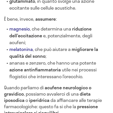
glutammato
, in quanto svolge una azione
eccitante sulle cellule acustiche.
È bene, invece,
assumere
:
magnesio
, che determina una
riduzione
dell’eccitazione
e, potenzialmente, degli
acufeni;
melatonina
, che può aiutare a
migliorare la
qualità del sonno
;
ananas e zenzero, che hanno una potente
azione antinfiammatoria
utile nei processi
flogistici che interessano l’orecchio.
Quando parliamo di
acufene neurologico o
gravidico
, possiamo avvalerci di una
dieta
iposodica
o
iperidrica
da affiancare alle terapie
farmacologiche: questo fa si che la
pressione
intrauricolare si riequilibri
.