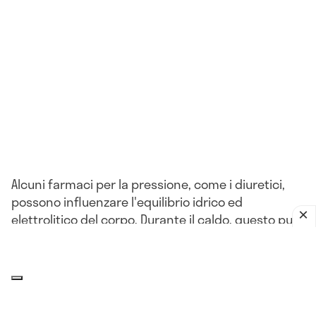
Alcuni farmaci per la pressione, come i diuretici,
possono influenzare l'equilibrio idrico ed
elettrolitico del corpo. Durante il caldo, questo può
portare a problemi come la disidratazione o
l'ipotensione.
L'impatto del clima sulla pressione