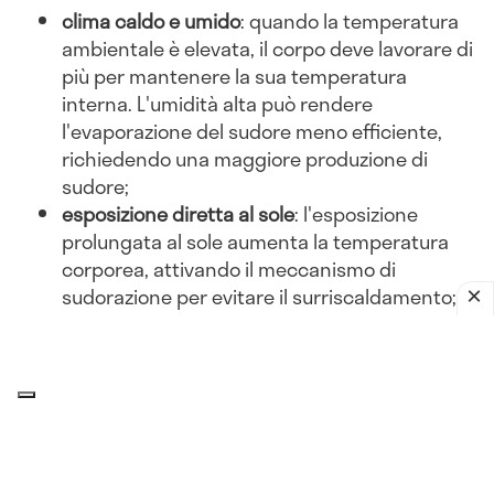
clima caldo e umido
: quando la temperatura
ambientale è elevata, il corpo deve lavorare di
più per mantenere la sua temperatura
interna. L'umidità alta può rendere
l'evaporazione del sudore meno efficiente,
richiedendo una maggiore produzione di
sudore;
esposizione diretta al sole
: l'esposizione
prolungata al sole aumenta la temperatura
corporea, attivando il meccanismo di
sudorazione per evitare il surriscaldamento;
abbigliamento inadeguato
: indossare abiti
pesanti o non traspiranti può ostacolare la
dissipazione del calore, portando a una
maggiore sudorazione.
Attività fisica