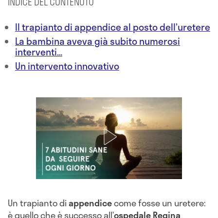
INDICE DEL CONTENUTO
Il trapianto di appendice al posto dell’uretere
La bambina aveva già subito numerosi
interventi…
Un intervento innovativo
Un trapianto di
appendice
come fosse un uretere:
è quello che è successo all’
ospedale Regina