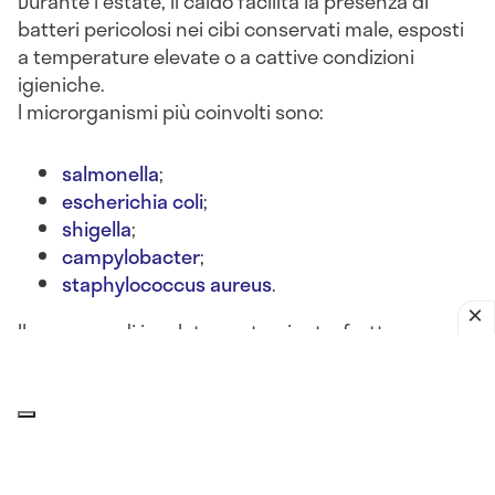
Durante l'estate, il caldo facilita la presenza di
batteri pericolosi nei cibi conservati male, esposti
a temperature elevate o a cattive condizioni
igieniche.
I microrganismi più coinvolti sono:
salmonella
;
escherichia coli
;
shigella
;
campylobacter
;
staphylococcus aureus
.
Il consumo di insalate contaminate, frutta non
lavata, latticini lasciati fuori frigo o alimenti crudi
può portare a
gastroenteriti batteriche acute
, con
sintomi come
nausea, diarrea, vomito, crampi
addominali e febbre
.