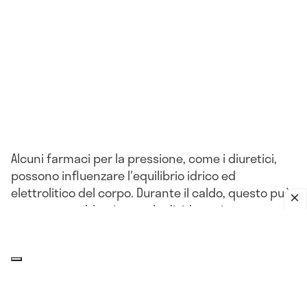
Alcuni farmaci per la pressione, come i diuretici,
possono influenzare l'equilibrio idrico ed
elettrolitico del corpo. Durante il caldo, questo può
portare a problemi come la disidratazione o
l'ipotensione.
L'impatto del clima sulla pressione
arteriosa: che relazione c'è?