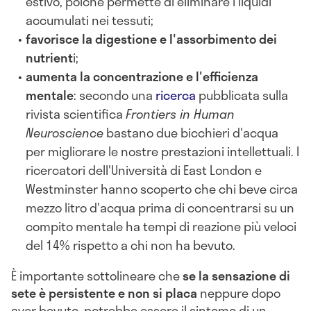
estivo, poiché permette di eliminare i liquidi
accumulati nei tessuti;
favorisce la digestione e l'assorbimento dei
nutrient
i;
aumenta la concentrazione e l'efficienza
mentale
: secondo una
ricerca
pubblicata sulla
rivista scientifica
Frontiers in Human
Neuroscience
bastano due bicchieri d'acqua
per migliorare le nostre prestazioni intellettuali. I
ricercatori dell'Università di East London e
Westminster hanno scoperto che chi beve circa
mezzo litro d'acqua prima di concentrarsi su un
compito mentale ha tempi di reazione più veloci
del 14% rispetto a chi non ha bevuto.
È importante sottolineare che
se la sensazione di
sete è persistent
e e non si placa
neppure dopo
aver bevuto, potrebbe essere il sintomo di un