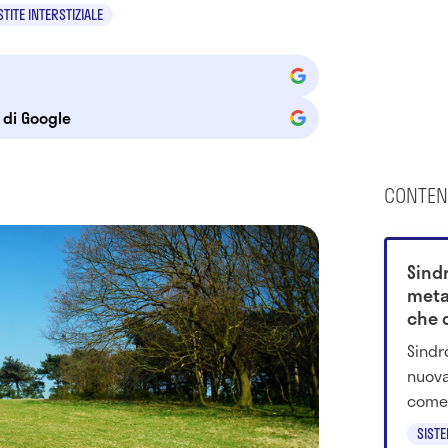
STITE INTERSTIZIALE
e di Google
CONTEN
Sind
meta
che c
Sindr
nuova
come 
renal
SIST