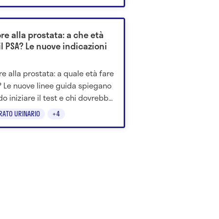
are insieme.
e alla prostata: a che età
il PSA? Le nuove indicazioni
e alla prostata: a quale età fare
A? Le nuove linee guida spiegano
o iniziare il test e chi dovrebbe
pare i controlli.
RATO URINARIO
+4