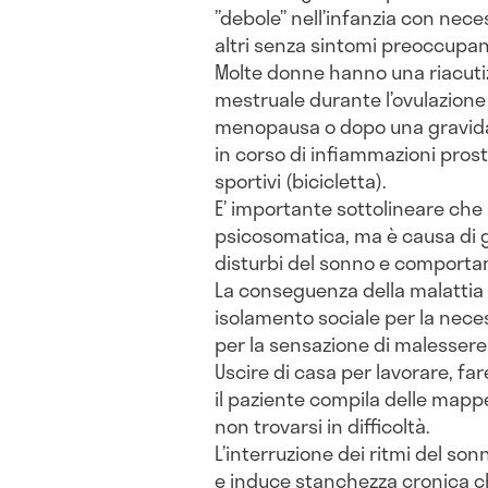
”debole” nell’infanzia con nece
altri senza sintomi preoccupan
Molte donne hanno una riacutiz
mestruale durante l’ovulazione 
menopausa o dopo una gravidan
in corso di infiammazioni pro
sportivi (bicicletta).
E’ importante sottolineare che 
psicosomatica, ma è causa di 
disturbi del sonno e comporta
La conseguenza della malattia 
isolamento sociale per la neces
per la sensazione di malessere
Uscire di casa per lavorare, fa
il paziente compila delle map
non trovarsi in difficoltà.
L’interruzione dei ritmi del so
e induce stanchezza cronica c