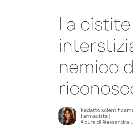
La cistite
interstizi
nemico 
riconosc
Redatto scientifica
Farmacista
|
A cura di Alessandra 