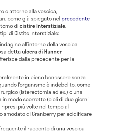
tro o attorno alla vescica,
ari, come già spiegato nel
precedente
ntomo di
cistire Interstiziale
.
i di Cistite Interstiziale:
indagine all’interno della vescica
osa detta
ulcera di Hunner
fferisce dalla precedente per la
eralmente in pieno benessere senza
uando l’organismo è indebolito, come
rurgico (Isterectomia ad ex.) o una
a in modo scorretto (cicli di due giorni
 ripresi più volte nel tempo al
so smodato di Cranberry per acidificare
frequente il racconto di una vescica