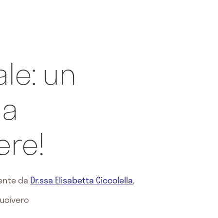
ale: un
da
ere!
mente da
Dr.ssa Elisabetta Ciccolella
,
Lucivero