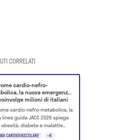
UTI CORRELATI
rome cardio-nefro-
bolica, la nuova emergenza
oinvolge milioni di italiani
ome cardio-nefro-metabolica, la
 linea guida JACC 2026 spiega
obesità, diabete e malattie
i siano un’unica condizione da
EMA CARDIOVASCOLARE
+6