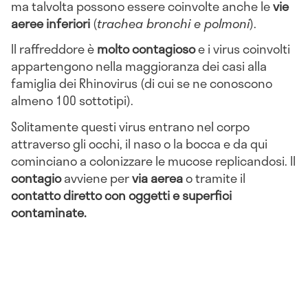
Si tratta di una
malattia infettiva virale
, ossia
scatenata ad opera di
virus
. Le zone del corpo
colpite sono le
vie aeree superiori
(
naso e gola
),
ma talvolta possono essere coinvolte anche le
vie
aeree inferiori
(
trachea bronchi e polmoni
).
Il raffreddore è
molto contagioso
e i virus coinvolti
appartengono nella maggioranza dei casi alla
famiglia dei Rhinovirus (di cui se ne conoscono
almeno 100 sottotipi).
Solitamente questi virus entrano nel corpo
attraverso gli occhi, il naso o la bocca e da qui
cominciano a colonizzare le mucose replicandosi. Il