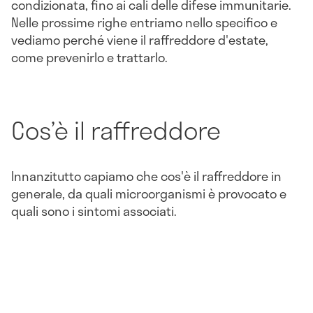
Generalmente si tende ad associare il raffreddore
come una problematica prettamente invernale,
ma in realtà i fatti dimostrano che è possibile
soffrire di questo disturbo anche
in estate
. Le
cause sono molteplici, dagli sbalzi di temperatura,
ai microorganismi che si annidano nei filtri dell’aria
condizionata, fino ai cali delle difese immunitarie.
Nelle prossime righe entriamo nello specifico e
vediamo perché viene il raffreddore d'estate,
come prevenirlo e trattarlo.
Cos’è il raffreddore
Innanzitutto capiamo che cos'è il raffreddore in