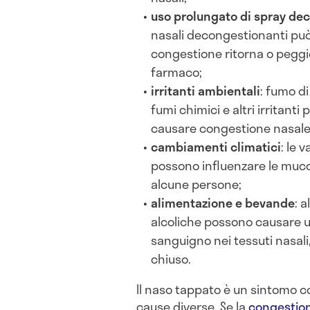
uso prolungato di spray de
nasali decongestionanti può
congestione ritorna o peggio
farmaco;
irritanti ambientali
: fumo d
fumi chimici e altri irritant
causare congestione nasale
cambiamenti climatici
: le 
possono influenzare le muc
alcune persone;
alimentazione e bevande
: 
alcoliche possono causare 
sanguigno nei tessuti nasal
chiuso.
Il naso tappato è un sintomo 
cause diverse. Se la
congestio