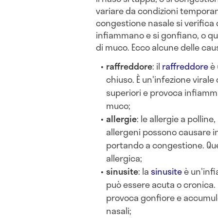
variare da condizioni temporane
congestione nasale si verifica q
infiammano e si gonfiano, o q
di muco. Ecco alcune delle cau
raffreddore
: il
raffreddore
è 
chiuso. È un'infezione virale 
superiori e provoca infiamm
muco;
allergie
: le allergie a polline
allergeni possono causare i
portando a congestione. Que
allergica;
sinusite
: la
sinusite
è un'inf
può essere acuta o cronica. 
provoca gonfiore e accumulo
nasali;