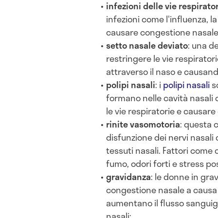
infezioni delle vie respirato
infezioni come l'influenza, la
causare congestione nasale
setto nasale deviato
: una d
restringere le vie respirator
attraverso il naso e causan
polipi nasali
: i
polipi nasali
s
formano nelle cavità nasali 
le vie respiratorie e causar
rinite vasomotoria
: questa 
disfunzione dei nervi nasali
tessuti nasali. Fattori com
fumo, odori forti e stress p
gravidanza
: le donne in gr
congestione nasale a causa
aumentano il flusso sanguig
nasali;