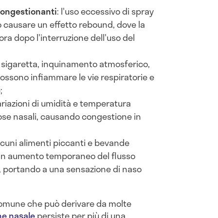
congestionanti
: l'uso eccessivo di spray
 causare un effetto rebound, dove la
ra dopo l'interruzione dell'uso del
i sigaretta, inquinamento atmosferico,
i possono infiammare le vie respiratorie e
;
variazioni di umidità e temperatura
ose nasali, causando congestione in
alcuni alimenti piccanti e bevande
un aumento temporaneo del flusso
i, portando a una sensazione di naso
comune che può derivare da molte
ne nasale
persiste per più di una