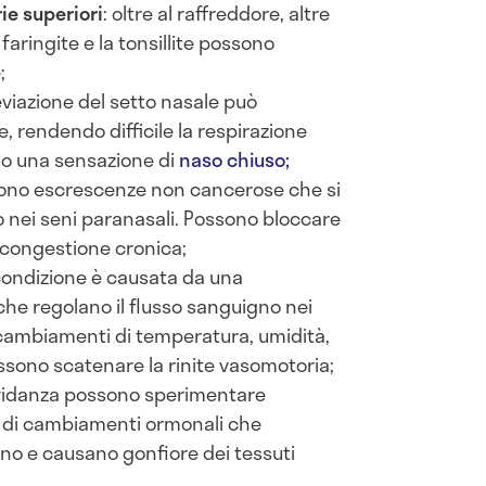
rie superiori
: oltre al raffreddore, altre
 faringite e la tonsillite possono
;
eviazione del setto nasale può
ie, rendendo difficile la respirazione
do una sensazione di
naso chiuso;
ono escrescenze non cancerose che si
o nei seni paranasali. Possono bloccare
e congestione cronica;
condizione è causata da una
 che regolano il flusso sanguigno nei
e cambiamenti di temperatura, umidità,
ossono scatenare la rinite vasomotoria;
avidanza possono sperimentare
 di cambiamenti ormonali che
no e causano gonfiore dei tessuti