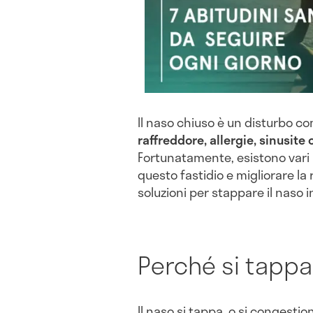
Il naso chiuso è un disturbo 
raffreddore, allergie, sinusite 
Fortunatamente, esistono vari r
questo fastidio e migliorare la
soluzioni per stappare il naso 
Perché si tappa 
Il naso si tappa, o si congesti