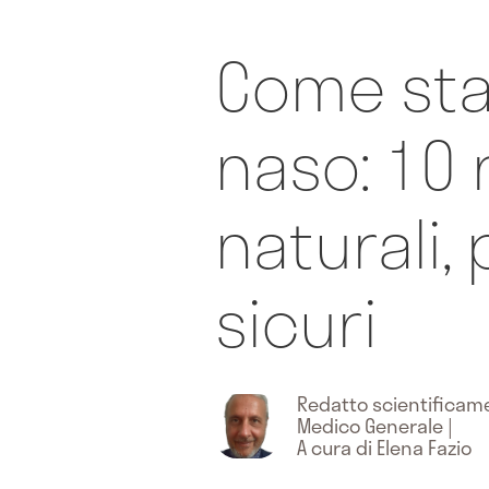
Come sta
naso: 10 
naturali, 
sicuri
Redatto scientifica
Medico Generale
|
A cura di Elena Fazio