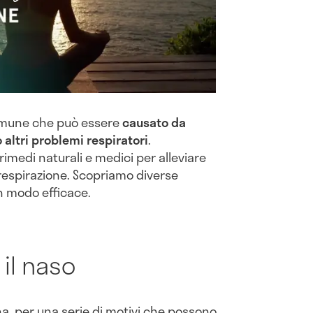
comune che può essere
causato da
o altri problemi respiratori
.
imedi naturali e medici per alleviare
 respirazione. Scopriamo diverse
in modo efficace.
il naso
ona, per una serie di motivi che possono