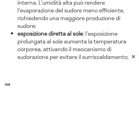
interna. L'umidità alta può rendere
l'evaporazione del sudore meno efficiente,
richiedendo una maggiore produzione di
sudore;
esposizione diretta al sole
: l'esposizione
prolungata al sole aumenta la temperatura
corporea, attivando il meccanismo di
sudorazione per evitare il surriscaldamento;
abbigliamento inadeguato
: indossare abiti
pesanti o non traspiranti può ostacolare la
dissipazione del calore, portando a una
maggiore sudorazione.
Attività fisica
esercizio intenso
: l'attività fisica aumenta la
produzione di calore corporeo. Per dissipare
questo calore, il corpo suda di più, soprattutto