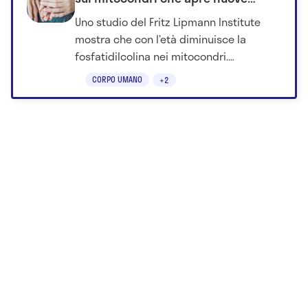
prospettive
Uno studio del Fritz Lipmann Institute
mostra che con l’età diminuisce la
fosfatidilcolina nei mitocondri.
Ripristinarla migliora la funzione
CORPO UMANO
+2
cellulare.