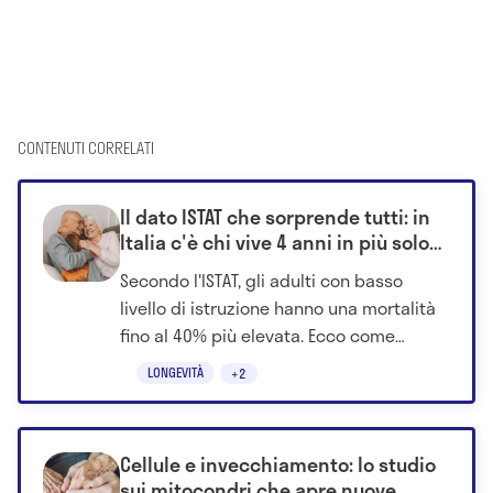
CONTENUTI CORRELATI
Il dato ISTAT che sorprende tutti: in
Italia c'è chi vive 4 anni in più solo
grazie a questo fattore
Secondo l'ISTAT, gli adulti con basso
livello di istruzione hanno una mortalità
fino al 40% più elevata. Ecco come
scuola, territorio e salute influenzano la
LONGEVITÀ
+2
longevità.
Cellule e invecchiamento: lo studio
sui mitocondri che apre nuove