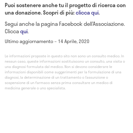
Puoi sostenere anche tu il progetto di ricerca con
una donazione. Scopri di più:
clicca qui
.
Segui anche la pagina Facebook dell’Associazione.
Clicca
qui
.
Ultimo aggiornamento – 14 Aprile, 2020
Le informazioni proposte in questo sito non sono un consulto medico. In
nessun caso, queste informazioni sostituiscono un consulto, una visita o
una diagnosi formulata dal medico. Non si devono considerare le
informazioni disponibili come suggerimenti per la formulazione di una
diagnosi, la determinazione di un trattamento o l’assunzione o
sospensione di un farmaco senza prima consultare un medico di
medicina generale o uno specialista.