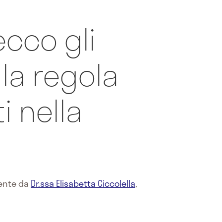
ecco gli
lla regola
i nella
mente da
Dr.ssa Elisabetta Ciccolella
,