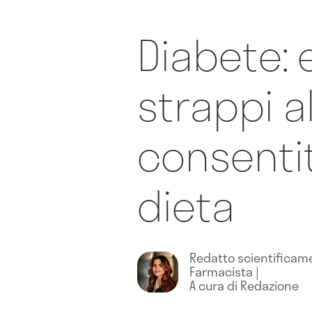
Diabete: 
strappi a
consentit
dieta
Redatto scientifica
Farmacista
|
A cura di Redazione