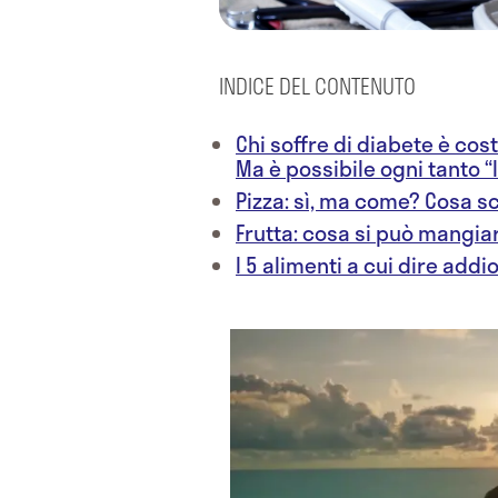
INDICE DEL CONTENUTO
Chi soffre di diabete è cos
Ma è possibile ogni tanto “
Pizza: sì, ma come? Cosa sc
Frutta: cosa si può mangia
I 5 alimenti a cui dire addi