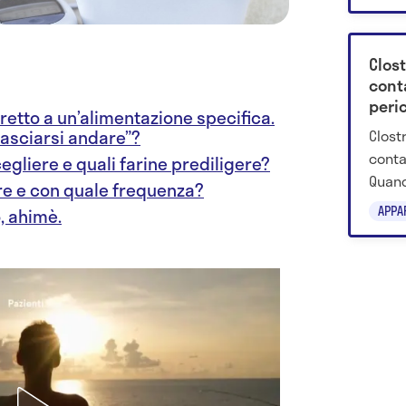
compl
Clost
cont
peri
tretto a un’alimentazione specifica.
Clostr
lasciarsi andare”?
contag
egliere e quali farine prediligere?
Quand
re e con quale frequenza?
può i
APPA
o, ahimè.
sotto