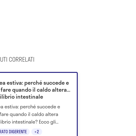
UTI CORRELATI
rea estiva: perché succede e
fare quando il caldo altera
ilibrio intestinale
ea estiva: perché succede e
fare quando il caldo altera
librio intestinale? Ecco gli
gimenti da seguire per evitare
RATO DIGERENTE
+2