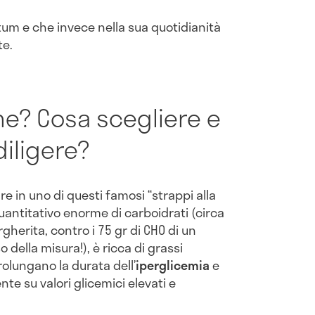
tum e che invece nella sua quotidianità
te.
ome? Cosa scegliere e
diligere?
re in uno di questi famosi “strappi alla
uantitativo enorme di carboidrati (circa
gherita, contro i 75 gr di CHO di un
o della misura!), è ricca di grassi
olungano la durata dell’
iperglicemia
e
te su valori glicemici elevati e