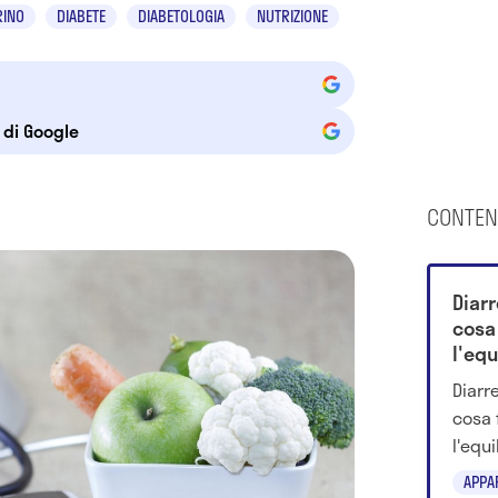
RINO
DIABETE
DIABETOLOGIA
NUTRIZIONE
e di Google
CONTEN
Diar
cosa 
l'equ
Diarr
cosa 
l'equi
accor
APPA