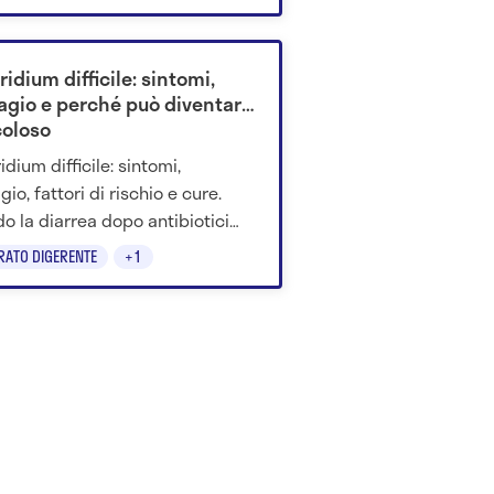
icazioni.
ridium difficile: sintomi,
agio e perché può diventare
coloso
idium difficile: sintomi,
io, fattori di rischio e cure.
o la diarrea dopo antibiotici
ndicare un'infezione da non
RATO DIGERENTE
+1
valutare.