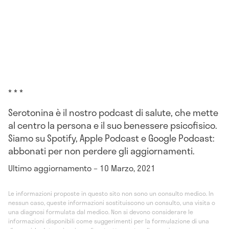
* * *
Serotonina è il nostro podcast di salute, che mette
al centro la persona e il suo benessere psicofisico.
Siamo su Spotify, Apple Podcast e Google Podcast:
abbonati per non perdere gli aggiornamenti.
Ultimo aggiornamento – 10 Marzo, 2021
Le informazioni proposte in questo sito non sono un consulto medico. In
nessun caso, queste informazioni sostituiscono un consulto, una visita o
una diagnosi formulata dal medico. Non si devono considerare le
informazioni disponibili come suggerimenti per la formulazione di una