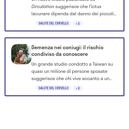
Circulation
suggerisce che l'ictus
lacunare dipenda dal danno dei piccoli
vasi cerebrali più che dall'aterosclerosi.
SALUTE DEL CERVELLO
+3
Demenza nei coniugi: il rischio
condiviso da conoscere
Un grande studio condotto a Taiwan su
quasi un milione di persone sposate
suggerisce che chi vive accanto a un
partner con demenza possa avere, negli
SALUTE DEL CERVELLO
+3
anni successivi, un rischio più alto di
ricevere la stessa diagnosi