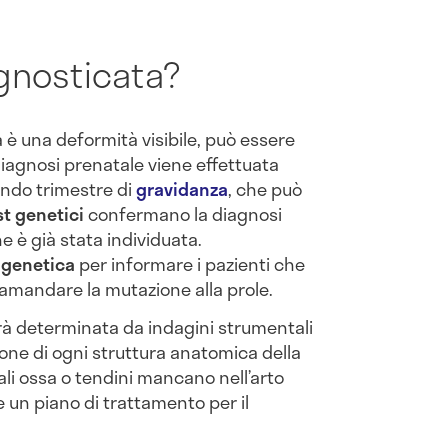
gnosticata?
 è una deformità visibile, può essere
diagnosi prenatale viene effettuata
ondo trimestre di
gravidanza
, che può
st genetici
confermano la diagnosi
ne è già stata individuata.
 genetica
per informare i pazienti che
tramandare la mutazione alla prole.
rrà determinata da indagini strumentali
ione di ogni struttura anatomica della
uali ossa o tendini mancano nell’arto
e un piano di trattamento per il