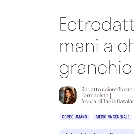
Ectrodatti
mani a ch
granchio
Redatto scientifica
Farmacista
|
A cura di Tania Catala
CORPO UMANO
MEDICINA GENERALE