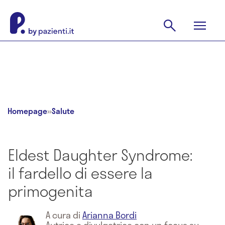
Homepage
»
Salute
Eldest Daughter Syndrome:
il fardello di essere la
primogenita
A cura di
Arianna Bordi