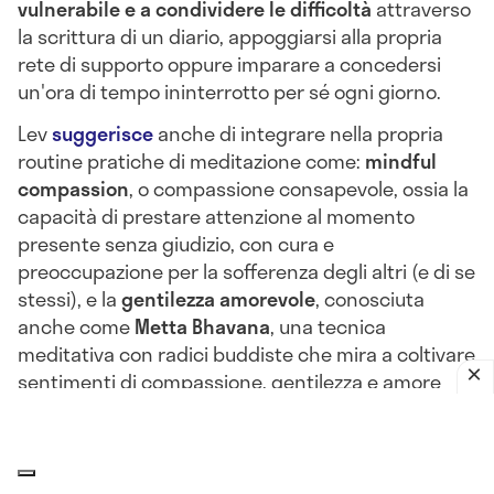
vulnerabile e a condividere le difficoltà
attraverso
la scrittura di un diario, appoggiarsi alla propria
rete di supporto oppure imparare a concedersi
un'ora di tempo ininterrotto per sé ogni giorno.
Lev
suggerisce
anche di integrare nella propria
routine pratiche di meditazione come:
mindful
compassion
, o compassione consapevole, ossia la
capacità di prestare attenzione al momento
presente senza giudizio, con cura e
preoccupazione per la sofferenza degli altri (e di se
stessi), e la
gentilezza amorevole
, conosciuta
anche come
Metta Bhavana
, una tecnica
meditativa con radici buddiste che mira a coltivare
sentimenti di compassione, gentilezza e amore
incondizionato verso se stessi e gli altri.
Questi strumenti, infatti, possono rivelarsi
estremamente efficaci per imparare a concedersi