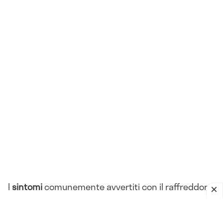
I
sintomi
comunemente avvertiti con il raffreddore
sono: